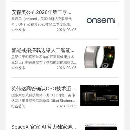
校、已优化的模块化器件，这些器件经过
精心设计、可无缝协同，专为产品原型构
安森美公布2026年第二季度业绩
建量身打造。
安森美（onsemi，美国纳斯达克股票代
号：ON）公布其2026年第二季度业绩。
企业发布
2026-08-05
智能戒指搭载边缘人工智能以采集并分析生命体征数据，并通过 Nordic Semiconductor 超低功耗无线微控制器向家人和临床医生发送通知
总部位于印度班加罗尔的可穿戴健康技术
原始设计制造商发布了多功能智能戒指Or
byt，可采集和分析八项关键健康指标以监
企业发布
2026-08-05
测生命体征健康状态。这款智能戒指采用
Nordic Semiconductor多协议nRF52840
 系统级芯片(SoC)，并配备医用级传感
英伟达高管确认CPO技术迈入量产阶段
器，可全天候监测各项生命体征，包括心
据多家权威科技媒体 8 月 3 日消息，英伟
率、血氧饱和度、皮肤温度、活动量和睡
达网络事业部资深副总裁 Gilad Shainer
眠质量。
 在行业技术论坛公开确认，共封装光学
行业芯闻
2026-08-05
（CPO）技术正式迈入量产阶段，搭载 C
PO 方案的 Spectrum-X 交换机已经开始
向核心合作伙伴交付。
SpaceX 官宣 AI 算力独家选用英伟达架构