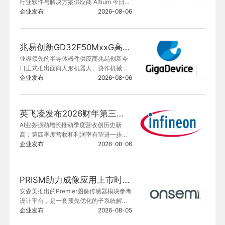
行业软件与解决方案供应商 Altium 今日宣
布，其新一代电子研发协同平台解决方案
企业发布
2026-08-06
 Agile Teams 正式在中国市场推出。
兆易创新GD32F50MxxG高集成电机控制MCU发布，赋能人形机器人关节驱动革新
业界领先的半导体器件供应商兆易创新今
日正式推出面向人形机器人、协作机械
臂、灵巧手的GD32F50MxxG系列高集成
企业发布
2026-08-06
电机控制MCU。
英飞凌发布2026财年第三季度运营成果
AI业务强劲增长推动季度营收创历史新
高；第四季度营收和利润率有望进一步显
著提升
企业发布
2026-08-06
PRISM助力成像应用上市时间缩短六个月，实战指南一文解读
安森美推出的Premier图像传感器模块参考
设计平台，是一套预先优化的子系统解决
方案，旨在简化数字成像产品的开发流
企业发布
2026-08-05
程。PRISM为创新者提供低成本、预调