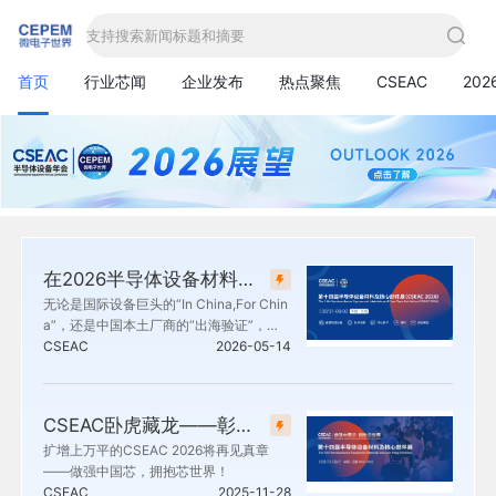
支持搜索新闻标题和摘要
首页
行业芯闻
企业发布
热点聚焦
CSEAC
20
在2026半导体设备材料及核心部件展(CSEAC)上看国际合作的新范式
无论是国际设备巨头的“In China,For Chin
a”，还是中国本土厂商的“出海验证”，大
家都在同一个命题下寻找答案——如何构
CSEAC
2026-05-14
建更具韧性、更高效、更开放的供应链。
半导体设备材料及核心部件展（CSEA
C），正是观察这场协同竞赛的难得窗
CSEAC卧虎藏龙——彰显半导体设备材料及核心部件的中国力量
口。
扩增上万平的CSEAC 2026将再见真章
——做强中国芯，拥抱芯世界！
CSEAC
2025-11-28