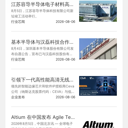
江苏容导半导体电子材料高纯储运装备项目预计今年三季度投入运营
8月5日，江苏容导半导体科技有限公司新
址竣工活动举行。
行业芯闻
2026-08-06
基本半导体与汉磊科技合作加快8英寸碳化硅晶圆开发及量产
8月4日，深圳基本半导体股份有限公司发
布自愿公告，宣布已与汉磊科技股份有限
公司达成战略合作。双方将在前期长期合
行业芯闻
2026-08-06
作的基础上，加快8英寸碳化硅晶圆的开发
及量产。
引领下一代高性能高清无线音频， 炬芯科技ATS296X重磅搭载Ceva蓝牙HDT平台
领先的智能边缘芯片和软件IP授权商Ceva
公司（纳斯达克股票代码：CEVA）与低功
耗AIoT无线音频芯片设计领军企业炬芯科
企业发布
2026-08-06
技（688049.SH）今日联合宣布，推出搭
载Ceva-Waves™蓝牙高数据吞吐量（HD
T）平台的炬芯®ATS296X系列蓝牙音频芯
Altium 在中国发布 Agile Teams
片。
2026年8月5日，中国北京讯 — 全球电子