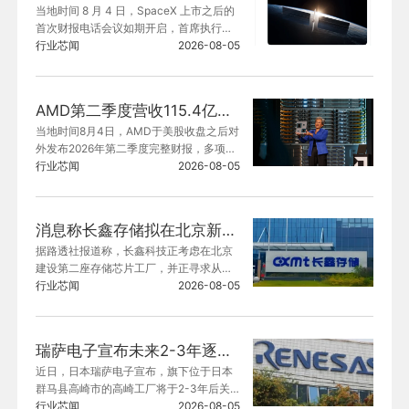
当地时间 8 月 4 日，SpaceX 上市之后的
首次财报电话会议如期开启，首席执行官
马斯克对外披露公司人工智能算力供应链
行业芯闻
2026-08-05
规划以及天地一体算力项目进展，敲定和
英伟达的排他性硬件合作方向。
AMD第二季度营收115.4亿美元 同比增长50%
当地时间8月4日，AMD于美股收盘之后对
外发布2026年第二季度完整财报，多项核
心经营指标优于分析师此前给出的预估数
行业芯闻
2026-08-05
值，AI算力需求带动数据中心板块业绩爆
发。
消息称长鑫存储拟在北京新建第二座存储芯片工厂
据路透社报道称，长鑫科技正考虑在北京
建设第二座存储芯片工厂，并正寻求从北
京经济技术开发区获得至少6000万元人民
行业芯闻
2026-08-05
币的资助。
瑞萨电子宣布未来2-3年逐步关停高崎工厂
近日，日本瑞萨电子宣布，旗下位于日本
群马县高崎市的高崎工厂将于2-3年后关
闭，同时保留并持续强化该厂区及周边备
行业芯闻
2026-08-05