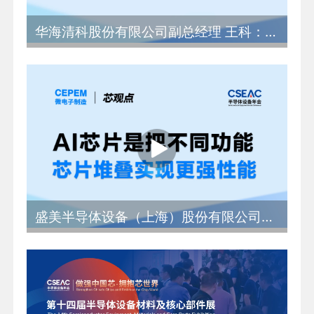
华海清科股份有限公司副总经理 王科：14家上市公司占八成份额 大陆继续保持全球最大设备市场
盛美半导体设备（上海）股份有限公司工艺部副总裁 贾照伟：AI芯片是把不同功能芯片堆叠实现更强性能