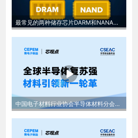
最常见的两种储存芯片DARM和NANA究竟有什么区别
中国电子材料行业协会半导体材料分会秘书长 林健：全球半导体复苏强劲材料引领新一轮革命