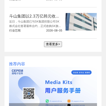
选场地的研发职能。该工厂主要生产功率
半导体等产品，今年已逐步缩减生产品
项。
斗山集团以2.3万亿韩元收购SK Siltron 70.61%股份
近日，斗山集团已与SK集团控股公司SK
株式会社签署最终合约，正式收购SK旗下
半导体晶圆制造商SK Siltron。
行业芯闻
2026-08-05
查看更多>
推荐内容