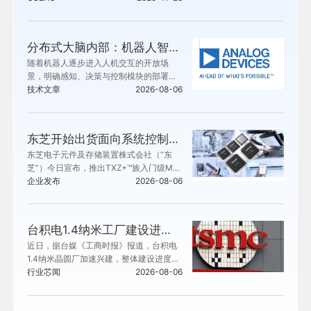
分布式大脑内部：机器人智能的载体
随着机器人逐步进入人机交互的开放场
景，明确感知、决策与控制模块的部署位
置，对设备的稳定性、安全性、响应能力
技术文章
2026-08-06
及使用可信度至关重要。人形机器人存在
一项核心的全身控制难题：所有关节、传
感器与执行器必须协同运作，以此维持机
东芝开始出货面向系统控制应用的TXZ+™族入门级M4V组
体平衡并完成定向动作。一旦协同机制失
东芝电子元件及存储装置株式会社（“东
效，机器人便会摔倒。
芝”）今日宣布，推出TXZ+™族入门级M4
V组标准微控制器[1] 。该系列产品搭载带
企业发布
2026-08-06
浮点运算单元（FPU）的Arm® Cortex®-
M4内核，可增强IoT设备和工业设备中的
安全性与数据管理能力。目前已开始提供
台积电1.4纳米工厂建设进度提前
工程样品。
近日，据台媒《工商时报》报道，台积电
1.4纳米晶圆厂加速兴建，整体建设进度较
原定计划提前。
行业芯闻
2026-08-06