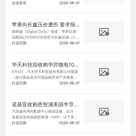
未来汽车打造先进、AI驱动的汽车座舱体
企业发布
2026-08-07
验。
苹果向长鑫压价遭拒 要求报价不低于三星电子和SK海力士
据韩媒《Digital Daily》报道，苹果近期
试图就LPDDR5X供货价与长鑫存储（CX
MT）谈判，商谈更低的采购价格，但遭直
行业芯闻
2026-08-07
接回绝。
华天科技拟收购华羿微电100%股份
8月5日，天水华天科技股份有限公司披露
《发行股份及支付现金购买资产并募集配
套资金暨关联交易报告书（草案）》，公
行业芯闻
2026-08-07
司拟通过发行股份及支付现金的方式，收
购华羿微电子股份有限公司（以下简称“华
羿微电”）100%股份，交易总对价为29.96
诺基亚收购恩智浦美国半导体工厂以扩建InP产能
亿元。
为加速布局AI数据中心基础设施，近日，
诺基亚宣布收购恩智浦（NXP）位于美国
亚利桑那州钱德勒市的半导体工厂，计划
行业芯闻
2026-08-07
改造成磷化铟（InP）半导体生产线，提升
光通讯元件自制能力。