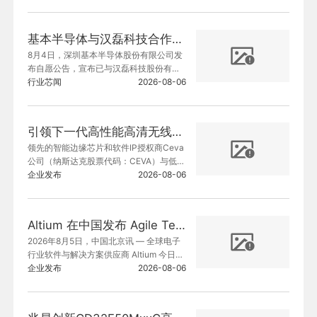
基本半导体与汉磊科技合作加快8英寸碳化硅晶圆开发及量产
8月4日，深圳基本半导体股份有限公司发
布自愿公告，宣布已与汉磊科技股份有限
公司达成战略合作。双方将在前期长期合
行业芯闻
2026-08-06
作的基础上，加快8英寸碳化硅晶圆的开发
及量产。
引领下一代高性能高清无线音频， 炬芯科技ATS296X重磅搭载Ceva蓝牙HDT平台
领先的智能边缘芯片和软件IP授权商Ceva
公司（纳斯达克股票代码：CEVA）与低功
耗AIoT无线音频芯片设计领军企业炬芯科
企业发布
2026-08-06
技（688049.SH）今日联合宣布，推出搭
载Ceva-Waves™蓝牙高数据吞吐量（HD
T）平台的炬芯®ATS296X系列蓝牙音频芯
Altium 在中国发布 Agile Teams
片。
2026年8月5日，中国北京讯 — 全球电子
行业软件与解决方案供应商 Altium 今日宣
布，其新一代电子研发协同平台解决方案
企业发布
2026-08-06
 Agile Teams 正式在中国市场推出。