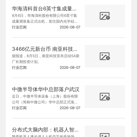
华海清科首台6英寸集成量测装备出机
8月6日，华海清科股份有限公司6英寸集
成量测装备正式出机，发往国内光学硅材
料领军企业。
行业芯闻
2026-08-07
3466亿元新台币 南亚科技启动5A新厂长期投资计划
据报道，8月5日，南亚科技宣布启动5A新
厂长期投资计划。
行业芯闻
2026-08-07
中微半导体华中总部落户武汉
近日，中微半导体设备（上海）股份有限
公司（简称中微公司）华中总部正式落户
光谷，项目聚焦核心半导体设备研发，已
行业芯闻
2026-08-07
于7月28日完成武汉子公司注册，入驻光
谷存算双创园，预计明年初正式投入运
营。
分布式大脑内部：机器人智能的载体
随着机器人逐步进入人机交互的开放场