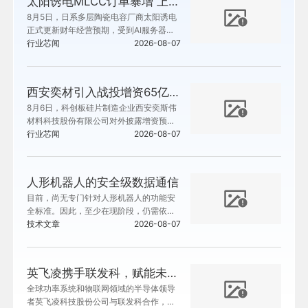
太阳诱电MLCC订单暴增 上调本财年业绩预期及资本开支
8月5日，日系多层陶瓷电容厂商太阳诱电
正式更新财年经营预期，受到AI服务器专
用MLCC订单超出预期、日元贬值带来汇
行业芯闻
2026-08-07
兑收益双重利好带动，企业全面上调202
6‑2027财年（2026年4月至次年3月）各
项经营目标。
西安奕材引入战投增资65亿元，加码武汉12英寸硅片基地建设
8月6日，科创板硅片制造企业西安奕斯伟
材料科技股份有限公司对外披露增资预
案，上市公司计划引入多家战略投资方，
行业芯闻
2026-08-07
向全资下属子公司武汉奕斯伟材料科技有
限公司新增65亿元投资；全部资金经由武
汉奕材投入项目主体武汉硅片，保障奕斯
人形机器人的安全级数据通信
伟武汉硅材料基地加速建设、按期投产。
目前，尚无专门针对人形机器人的功能安
全标准。因此，至少在现阶段，仍需依据
现有标准提供指导，包括IEC 61508（通
技术文章
2026-08-07
用工业功能安全）、ISO 10218（工业机
器人）、ISO 13849（机械安全）、IEC 6
1784-3（黑色通道数据通信）等。我认为
英飞凌携手联发科，赋能未来汽车智能座舱解决方案
人形机器人在未来可能会更多依赖IEC 615
全球功率系统和物联网领域的半导体领导
08标准，相关内容将在后续博客中详述。
者英飞凌科技股份公司与联发科合作，为