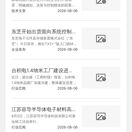
景，明确感知、决策与控制模块的部署位
置，对设备的稳定性、安全性、响应能力
技术文章
2026-08-06
及使用可信度至关重要。人形机器人存在
一项核心的全身控制难题：所有关节、传
感器与执行器必须协同运作，以此维持机
东芝开始出货面向系统控制应用的TXZ+™族入门级M4V组
体平衡并完成定向动作。一旦协同机制失
东芝电子元件及存储装置株式会社（“东
效，机器人便会摔倒。
芝”）今日宣布，推出TXZ+™族入门级M4
V组标准微控制器[1] 。该系列产品搭载带
企业发布
2026-08-06
浮点运算单元（FPU）的Arm® Cortex®-
M4内核，可增强IoT设备和工业设备中的
安全性与数据管理能力。目前已开始提供
台积电1.4纳米工厂建设进度提前
工程样品。
近日，据台媒《工商时报》报道，台积电
1.4纳米晶圆厂加速兴建，整体建设进度较
原定计划提前。
行业芯闻
2026-08-06
江苏容导半导体电子材料高纯储运装备项目预计今年三季度投入运营
8月5日，江苏容导半导体科技有限公司新
址竣工活动举行。
行业芯闻
2026-08-06