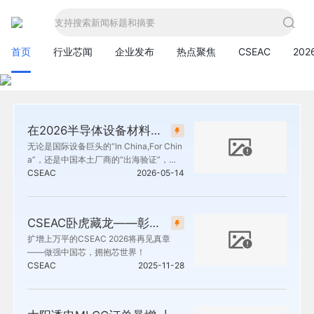
支持搜索新闻标题和摘要
首页
行业芯闻
企业发布
热点聚焦
CSEAC
20
在2026半导体设备材料及核心部件展(CSEAC)上看国际合作的新范式
无论是国际设备巨头的“In China,For Chin
a”，还是中国本土厂商的“出海验证”，大
家都在同一个命题下寻找答案——如何构
CSEAC
2026-05-14
建更具韧性、更高效、更开放的供应链。
半导体设备材料及核心部件展（CSEA
C），正是观察这场协同竞赛的难得窗
CSEAC卧虎藏龙——彰显半导体设备材料及核心部件的中国力量
口。
扩增上万平的CSEAC 2026将再见真章
——做强中国芯，拥抱芯世界！
CSEAC
2025-11-28