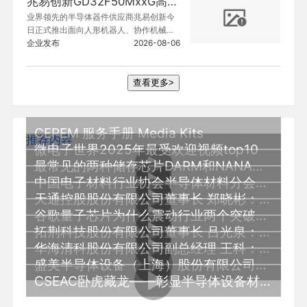
兆易创新GD32F50MxxG高集成电机控制MCU发布，赋能人形机器人关节驱动革新
业界领先的半导体器件供应商兆易创新今
日正式推出面向人形机器人、协作机械
臂、灵巧手的GD32F50MxxG系列高集成
企业发布
2026-08-06
电机控制MCU。
查看更多>
CEPEM 服务手册 Media Kits
推荐内容
微电子世界2025年最受欢迎视频top10
最常见的两种储存芯片DARM和NANA究竟有什么区别
中国电子材料行业协会半导体材料分会秘书长 林健：全球半导体复苏强劲材料引领新一轮革命
天通控股股份有限公司董事长 郑晓彬：先进封装的发展推动蓝宝石材料的崛起
谷歌量子芯片为什么震动行业两个突破看懂量子计算未来
拓荆科技股份有限公司董事长 吕光泉：集成电路的两大难题，器件密度和带宽提升
华海清科股份有限公司副总经理 王科：14家上市公司占八成份额 大陆继续保持全球最大设备市场
盛美半导体设备（上海）股份有限公司工艺部副总裁 贾照伟：AI芯片是把不同功能芯片堆叠实现更强性能
CSEAC卧虎藏龙——彰显半导体设备材料及核心部件的中国力量