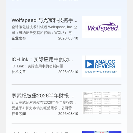
Wolfspeed 与光宝科技携手合作 800 VDC 电源解决方案，支持超大规模 AI 数据中心部署
全球碳化硅技术引领者 Wolfspeed, Inc. 公
司（纽约证券交易所代码：WOLF）与领
先的人工智能 (AI) 电源解决方案提供商光
企业发布
2026-08-10
宝科技股份有限公司 (LITEON Technolog
y Corporation) 宣布达成战略合作，Wolfs
peed 碳化硅 (SiC) 技术在光宝科技 (LITE
IO-Link：实际应用中的功耗问题
ON) 800VDC sidecar 及计算机架电源供
IO-Link：实际应用中的功耗问题
应单元 (PSU) 等平台成功完成适配。
技术文章
2026-08-10
寒武纪披露2026半年财报 营收净利润实现翻倍增长
近日寒武纪对外发布2026年半年度报告，
受益于AI算力市场的旺盛需求，公司营
收、归母净利润同比均实现翻倍上涨，产
行业芯闻
2026-08-10
业链备货规模也出现明显扩张。