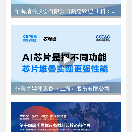
华海清科股份有限公司副总经理 王科：14家上市公司占八成份额 大陆继续保持全球最大设备市场
盛美半导体设备（上海）股份有限公司工艺部副总裁 贾照伟：AI芯片是把不同功能芯片堆叠实现更强性能