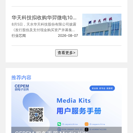
接回绝。
华天科技拟收购华羿微电100%股份
8月5日，天水华天科技股份有限公司披露
《发行股份及支付现金购买资产并募集配
套资金暨关联交易报告书（草案）》，公
行业芯闻
2026-08-07
司拟通过发行股份及支付现金的方式，收
购华羿微电子股份有限公司（以下简称“华
羿微电”）100%股份，交易总对价为29.96
查看更多>
亿元。
推荐内容