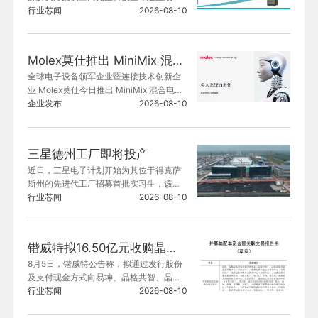
合作关系。根据双方协议，Wolfspeed的
行业芯闻
2026-08-10
碳化硅MOSFET产品将被用于光宝科技80
0V DC sidecar及机架电源供应单元等平
台，主要面向超大规模AI数据中心客户。
Molex莫仕推出 MiniMix 混合电源和信号连接器 加速类人机器人量产规模扩展
全球电子设备领军企业暨连接技术创新企
业 Molex莫仕今日推出 MiniMix 混合电源
和信号连接器，这是一个专用互连系统平
企业发布
2026-08-10
台，旨在应对下一代类人机器人、自主移
动机器人 (AMR) 和先进工业自动化系统中
的制造和封装挑战
三星德州工厂即将投产
近日，三星电子计划开始为其位于得克萨
斯州的先进代工厂招募首批实习生，该工
厂预计将于今年年底前启动量产。
行业芯闻
2026-08-10
锴威特拟16.50亿元收购晶艺半导体
8月5日，锴威特公告称，拟通过发行股份
及支付现金方式向易坤、晶格共智、晶格
共创、晶格共赢、晶格顶峰、晶格未来等2
行业芯闻
2026-08-10
6名交易对方购买其合计持有的晶艺半导体
100.00%股份，交易价格16.5亿元。并拟