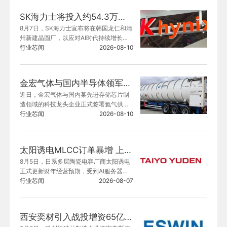
向不超过35名特定对象发行股份募集配套
SK海力士将投入约54.3万亿韩元建设晶圆厂
资金，总额不超过9.01亿元。
8月7日，SK海力士宣布将在韩国龙仁和清
州新建晶圆厂，以应对AI时代持续增长的
存储器需求。
行业芯闻
2026-08-10
金宏气体与国内半导体领军企业达成氦气供应战略合作
近日，金宏气体与国内某先进存储芯片制
造领域的科技龙头企业正式签署氦气供应
战略合同。此次合作不仅是两家企业战略
行业芯闻
2026-08-10
层面的深度绑定，也为国内半导体行业氦
气供应的长期稳定提供了有力支撑。
太阳诱电MLCC订单暴增 上调本财年业绩预期及资本开支
8月5日，日系多层陶瓷电容厂商太阳诱电
正式更新财年经营预期，受到AI服务器专
用MLCC订单超出预期、日元贬值带来汇
行业芯闻
2026-08-07
兑收益双重利好带动，企业全面上调202
6‑2027财年（2026年4月至次年3月）各
项经营目标。
西安奕材引入战投增资65亿元，加码武汉12英寸硅片基地建设