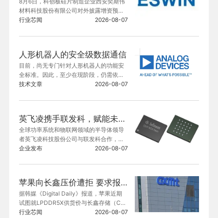
8月6日，科创板硅片制造企业西安奕斯伟
材料科技股份有限公司对外披露增资预
案，上市公司计划引入多家战略投资方，
行业芯闻
2026-08-07
向全资下属子公司武汉奕斯伟材料科技有
限公司新增65亿元投资；全部资金经由武
汉奕材投入项目主体武汉硅片，保障奕斯
人形机器人的安全级数据通信
伟武汉硅材料基地加速建设、按期投产。
目前，尚无专门针对人形机器人的功能安
全标准。因此，至少在现阶段，仍需依据
现有标准提供指导，包括IEC 61508（通
技术文章
2026-08-07
用工业功能安全）、ISO 10218（工业机
器人）、ISO 13849（机械安全）、IEC 6
1784-3（黑色通道数据通信）等。我认为
英飞凌携手联发科，赋能未来汽车智能座舱解决方案
人形机器人在未来可能会更多依赖IEC 615
全球功率系统和物联网领域的半导体领导
08标准，相关内容将在后续博客中详述。
者英飞凌科技股份公司与联发科合作，为
未来汽车打造先进、AI驱动的汽车座舱体
企业发布
2026-08-07
验。
苹果向长鑫压价遭拒 要求报价不低于三星电子和SK海力士
据韩媒《Digital Daily》报道，苹果近期
试图就LPDDR5X供货价与长鑫存储（CX
MT）谈判，商谈更低的采购价格，但遭直
行业芯闻
2026-08-07