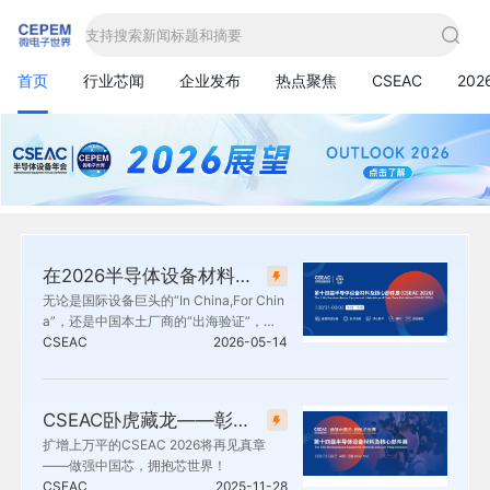
支持搜索新闻标题和摘要
首页
行业芯闻
企业发布
热点聚焦
CSEAC
20
在2026半导体设备材料及核心部件展(CSEAC)上看国际合作的新范式
无论是国际设备巨头的“In China,For Chin
a”，还是中国本土厂商的“出海验证”，大
家都在同一个命题下寻找答案——如何构
CSEAC
2026-05-14
建更具韧性、更高效、更开放的供应链。
半导体设备材料及核心部件展（CSEA
C），正是观察这场协同竞赛的难得窗
CSEAC卧虎藏龙——彰显半导体设备材料及核心部件的中国力量
口。
扩增上万平的CSEAC 2026将再见真章
——做强中国芯，拥抱芯世界！
CSEAC
2025-11-28