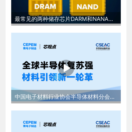
最常见的两种储存芯片DARM和NANA究竟有什么区别
中国电子材料行业协会半导体材料分会秘书长 林健：全球半导体复苏强劲材料引领新一轮革命