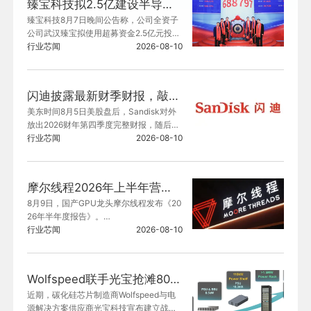
臻宝科技拟2.5亿建设半导体零部件研发生产基地项目
臻宝科技8月7日晚间公告称，公司全资子
公司武汉臻宝拟使用超募资金2.5亿元投资
新建“半导体零部件研发生产基地项目”，
行业芯闻
2026-08-10
项目总投资5.2亿元，建设期3年。
闪迪披露最新财季财报，敲定8份NBM长期供货协议
美东时间8月5日美股盘后，Sandisk对外
放出2026财年第四季度完整财报，随后管
理层在业绩电话会议当中对外官宣，企业
行业芯闻
2026-08-10
现已和8家数据中心、边缘计算领域的战略
客户签下NBM全新商业模式长期供货合
约，AI算力服务器催生的闪存需求已经超
摩尔线程2026年上半年营收17.36亿元，同比增长147.42%
出产能供给速度，下游市场景气度高涨。
8月9日，国产GPU龙头摩尔线程发布《20
26年半年度报告》。

行业芯闻
2026-08-10
根据报告，2026年上半年，摩尔线程实现
营收17.36亿元，同比大幅增长147.42%，
已超2025年全年营收；毛利总额达9.89亿
Wolfspeed联手光宝抢滩800V数据中心
元，同比增长103.78%；盈利能力显著改
近期，碳化硅芯片制造商Wolfspeed与电
善，归母净利润、归母扣非净利润分别较
源解决方案供应商光宝科技宣布建立战略