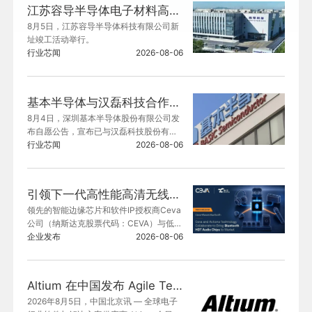
江苏容导半导体电子材料高纯储运装备项目预计今年三季度投入运营
8月5日，江苏容导半导体科技有限公司新
址竣工活动举行。
行业芯闻
2026-08-06
基本半导体与汉磊科技合作加快8英寸碳化硅晶圆开发及量产
8月4日，深圳基本半导体股份有限公司发
布自愿公告，宣布已与汉磊科技股份有限
公司达成战略合作。双方将在前期长期合
行业芯闻
2026-08-06
作的基础上，加快8英寸碳化硅晶圆的开发
及量产。
引领下一代高性能高清无线音频， 炬芯科技ATS296X重磅搭载Ceva蓝牙HDT平台
领先的智能边缘芯片和软件IP授权商Ceva
公司（纳斯达克股票代码：CEVA）与低功
耗AIoT无线音频芯片设计领军企业炬芯科
企业发布
2026-08-06
技（688049.SH）今日联合宣布，推出搭
载Ceva-Waves™蓝牙高数据吞吐量（HD
T）平台的炬芯®ATS296X系列蓝牙音频芯
Altium 在中国发布 Agile Teams
片。
2026年8月5日，中国北京讯 — 全球电子