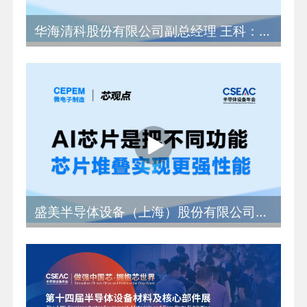
华海清科股份有限公司副总经理 王科：14家上市公司占八成份额 大陆继续保持全球最大设备市场
盛美半导体设备（上海）股份有限公司工艺部副总裁 贾照伟：AI芯片是把不同功能芯片堆叠实现更强性能