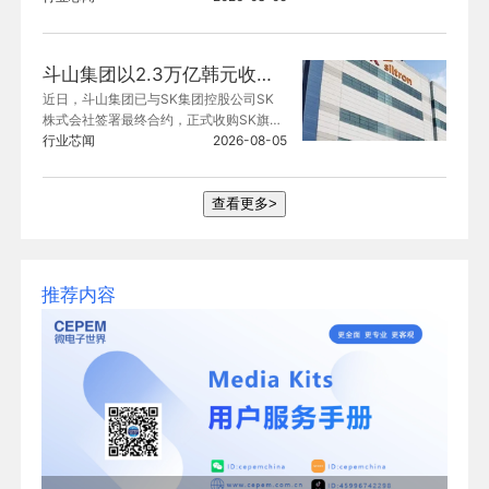
选场地的研发职能。该工厂主要生产功率
半导体等产品，今年已逐步缩减生产品
项。
斗山集团以2.3万亿韩元收购SK Siltron 70.61%股份
近日，斗山集团已与SK集团控股公司SK
株式会社签署最终合约，正式收购SK旗下
半导体晶圆制造商SK Siltron。
行业芯闻
2026-08-05
查看更多>
推荐内容