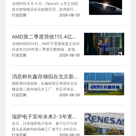
当地时间 8 月 4 日，SpaceX 上市之后的
首次财报电话会议如期开启，首席执行官
马斯克对外披露公司人工智能算力供应链
行业芯闻
2026-08-05
规划以及天地一体算力项目进展，敲定和
英伟达的排他性硬件合作方向。
AMD第二季度营收115.4亿美元 同比增长50%
当地时间8月4日，AMD于美股收盘之后对
外发布2026年第二季度完整财报，多项核
心经营指标优于分析师此前给出的预估数
行业芯闻
2026-08-05
值，AI算力需求带动数据中心板块业绩爆
发。
消息称长鑫存储拟在北京新建第二座存储芯片工厂
据路透社报道称，长鑫科技正考虑在北京
建设第二座存储芯片工厂，并正寻求从北
京经济技术开发区获得至少6000万元人民
行业芯闻
2026-08-05
币的资助。
瑞萨电子宣布未来2-3年逐步关停高崎工厂
近日，日本瑞萨电子宣布，旗下位于日本
群马县高崎市的高崎工厂将于2-3年后关
闭，同时保留并持续强化该厂区及周边备
行业芯闻
2026-08-05