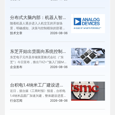
分布式大脑内部：机器人智能的载体
随着机器人逐步进入人机交互的开放场
景，明确感知、决策与控制模块的部署位
置，对设备的稳定性、安全性、响应能力
技术文章
2026-08-06
及使用可信度至关重要。人形机器人存在
一项核心的全身控制难题：所有关节、传
感器与执行器必须协同运作，以此维持机
东芝开始出货面向系统控制应用的TXZ+™族入门级M4V组
体平衡并完成定向动作。一旦协同机制失
东芝电子元件及存储装置株式会社（“东
效，机器人便会摔倒。
芝”）今日宣布，推出TXZ+™族入门级M4
V组标准微控制器[1] 。该系列产品搭载带
企业发布
2026-08-06
浮点运算单元（FPU）的Arm® Cortex®-
M4内核，可增强IoT设备和工业设备中的
安全性与数据管理能力。目前已开始提供
台积电1.4纳米工厂建设进度提前
工程样品。
近日，据台媒《工商时报》报道，台积电
1.4纳米晶圆厂加速兴建，整体建设进度较
原定计划提前。
行业芯闻
2026-08-06