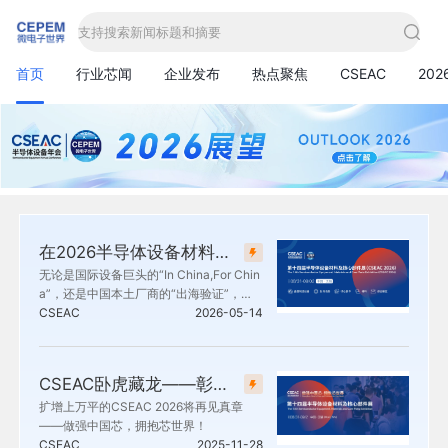
支持搜索新闻标题和摘要
首页
行业芯闻
企业发布
热点聚焦
CSEAC
20
在2026半导体设备材料及核心部件展(CSEAC)上看国际合作的新范式
无论是国际设备巨头的“In China,For Chin
a”，还是中国本土厂商的“出海验证”，大
家都在同一个命题下寻找答案——如何构
CSEAC
2026-05-14
建更具韧性、更高效、更开放的供应链。
半导体设备材料及核心部件展（CSEA
C），正是观察这场协同竞赛的难得窗
CSEAC卧虎藏龙——彰显半导体设备材料及核心部件的中国力量
口。
扩增上万平的CSEAC 2026将再见真章
——做强中国芯，拥抱芯世界！
CSEAC
2025-11-28