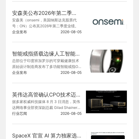
校、已优化的模块化器件，这些器件经过
精心设计、可无缝协同，专为产品原型构
安森美公布2026年第二季度业绩
建量身打造。
安森美（onsemi，美国纳斯达克股票代
号：ON）公布其2026年第二季度业绩。
企业发布
2026-08-05
智能戒指搭载边缘人工智能以采集并分析生命体征数据，并通过 Nordic Semiconductor 超低功耗无线微控制器向家人和临床医生发送通知
总部位于印度班加罗尔的可穿戴健康技术
原始设计制造商发布了多功能智能戒指Or
byt，可采集和分析八项关键健康指标以监
企业发布
2026-08-05
测生命体征健康状态。这款智能戒指采用
Nordic Semiconductor多协议nRF52840
 系统级芯片(SoC)，并配备医用级传感
英伟达高管确认CPO技术迈入量产阶段
器，可全天候监测各项生命体征，包括心
据多家权威科技媒体 8 月 3 日消息，英伟
率、血氧饱和度、皮肤温度、活动量和睡
达网络事业部资深副总裁 Gilad Shainer
眠质量。
 在行业技术论坛公开确认，共封装光学
行业芯闻
2026-08-05
（CPO）技术正式迈入量产阶段，搭载 C
PO 方案的 Spectrum-X 交换机已经开始
向核心合作伙伴交付。
SpaceX 官宣 AI 算力独家选用英伟达架构