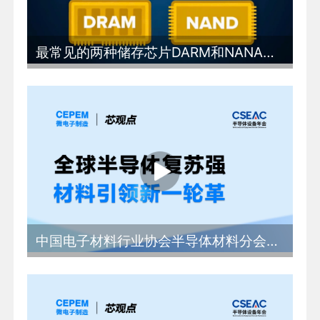
最常见的两种储存芯片DARM和NANA究竟有什么区别
中国电子材料行业协会半导体材料分会秘书长 林健：全球半导体复苏强劲材料引领新一轮革命