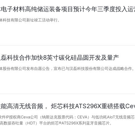
体电子材料高纯储运装备项目预计今年三季度投入运
导体科技有限公司新址竣工活动举行。
汉磊科技合作加快8英寸碳化硅晶圆开发及量产
导体股份有限公司发布自愿公告，宣布已与汉磊科技股份有限公司达成战略合作
能高清无线音频， 炬芯科技ATS296X重磅搭载Ce
件IP授权商Ceva公司（纳斯达克股票代码：CEVA）与低功耗AIoT无线音频芯
™蓝牙高数据吞吐量（HDT）平台的炬芯®ATS296X系列蓝牙音频芯片。