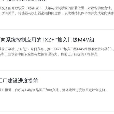
机交互的开放场景，明确感知、决策与控制模块的部署位置，对设备的稳定性
：所有关节、传感器与执行器必须协同运作，以此维持机体平衡并完成定向动
向系统控制应用的TXZ+™族入门级M4V组
式会社（“东芝”）今日宣布，推出TXZ+™族入门级M4V组标准微控制器[1] 。该
设备和工业设备中的安全性与数据管理能力。目前已开始提供工程样品。
米工厂建设进度提前
报》报道，台积电1.4纳米晶圆厂加速兴建，整体建设进度较原定计划提前。