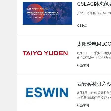
CSEAC卧虎
扩增上万平的CSEAC
CSEAC
太阳诱电MLC
8月5日，日系多层陶瓷
6‑2027财年（202
行业芯闻
西安奕材引入战
8月6日，科创板硅片
公司新增65亿元投资
行业芯闻