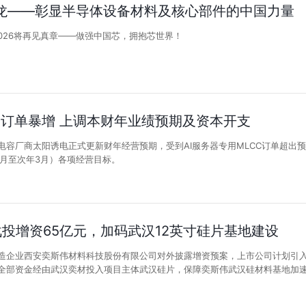
藏龙——彰显半导体设备材料及核心部件的中国力量
 2026将再见真章——做强中国芯，拥抱芯世界！
C订单暴增 上调本财年业绩预期及资本开支
电容厂商太阳诱电正式更新财年经营预期，受到AI服务器专用MLCC订单超出
6年4月至次年3月）各项经营目标。
投增资65亿元，加码武汉12英寸硅片基地建设
制造企业西安奕斯伟材料科技股份有限公司对外披露增资预案，上市公司计划引
；全部资金经由武汉奕材投入项目主体武汉硅片，保障奕斯伟武汉硅材料基地加