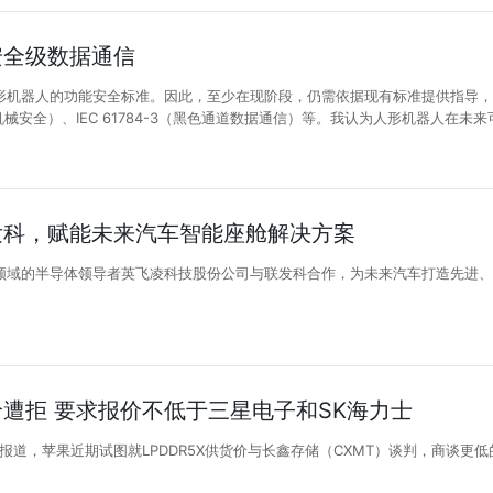
安全级数据通信
机器人的功能安全标准。因此，至少在现阶段，仍需依据现有标准提供指导，包括IEC
9（机械安全）、IEC 61784-3（黑色通道数据通信）等。我认为人形机器人在未
发科，赋能未来汽车智能座舱解决方案
领域的半导体领导者英飞凌科技股份公司与联发科合作，为未来汽车打造先进、
遭拒 要求报价不低于三星电子和SK海力士
Daily》报道，苹果近期试图就LPDDR5X供货价与长鑫存储（CXMT）谈判，商