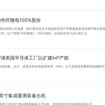
华羿微电100%股份
技股份有限公司披露《发行股份及支付现金购买资产并募集配套资金暨关联交易
司（以下简称“华羿微电”）100%股份，交易总对价为29.96亿元。
浦美国半导体工厂以扩建InP产能
基础设施，近日，诺基亚宣布收购恩智浦（NXP）位于美国亚利桑那州钱德勒市
英寸集成量测装备出机
份有限公司6英寸集成量测装备正式出机，发往国内光学硅材料领军企业。