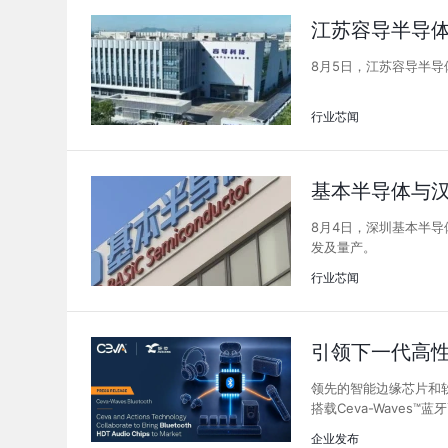
江苏容导半导
8月5日，江苏容导半
行业芯闻
基本半导体与
8月4日，深圳基本半
发及量产。
行业芯闻
引领下一代高性
领先的智能边缘芯片和软
搭载Ceva-Waves
企业发布